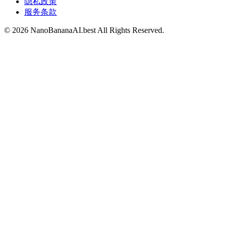
隐私政策
服务条款
©
2026
NanoBananaAI.best
All Rights Reserved.